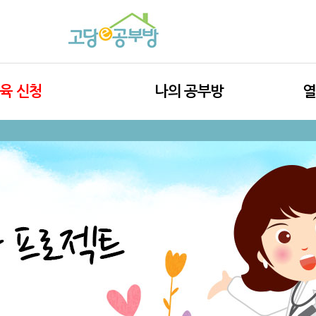
육 신청
나의 공부방
열
∙당뇨병 기본
나의 학습 과정
교
병 기본(2023)
수료증 출력
으로 공부하기
공부하기(2023)
라 해보기(운동)
라 해보기(영양)
로 배워보기
 질환 이야기