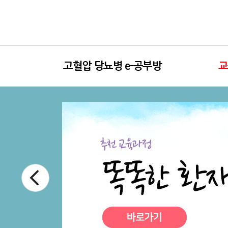
고혈압 당뇨병 e-공부방
교
소 개
고혈압
이란?
협력 기관
고혈압·당뇨
전체 공지사항
워크북
양평군 공지사항
워크북으로 
보고 따
보고 따
사례
궁금한