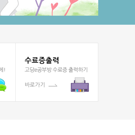
수료증출력
에!
고당e공부방 수료증 출력하기
바로가기