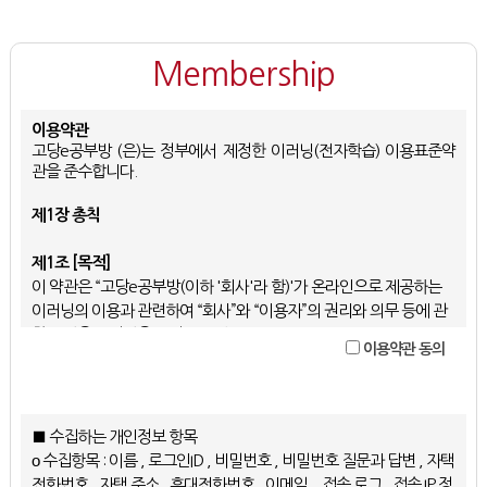
Membership
이용약관
고당e공부방 (은)는 정부에서 제정한 이러닝(전자학습) 이용표준약
관을 준수합니다.
제1장 총칙
제1조 [목적]
이 약관은 “고당e공부방(이하 '회사'라 함)'가 온라인으로 제공하는
이러닝의 이용과 관련하여 “회사”와 “이용자”의 권리와 의무 등에 관
한 사항을 규정함을 목적으로 합니다.
이용약관 동의
제2조 [정의]
이 약관에서 사용하는 용어의 정의는 다음과 같습니다.
1. “회사”라 함은 “이러닝서비스”를 제공하는 자를 말합니다.
■ 수집하는 개인정보 항목
2. “이용자”라 함은 “회사”의 웹사이트에 접속하여 이러닝 이용계약
ο 수집항목 : 이름 , 로그인ID , 비밀번호 , 비밀번호 질문과 답변 , 자택
을 체결하여 “이러닝서비스”를 이용하는 “회원” 및 “비회원”을 말합니
전화번호 , 자택 주소 , 휴대전화번호 , 이메일 , 접속 로그 , 접속 IP 정